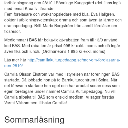
fortbildningsdag den 28/10 i Rönninge Kungsgård (det finns logi)
med temat Kreativt lärande.
Fem föreläsare och workshopsledare med bl.a. Eva Hallgren,
doktor i utbildningsvetenskap: drama och som även är lärare och
dramapedagog. Britt-Marie Borgström från Jamtli föreläser om
tidsresor.
Medlemmar i BAS får boka-tidigt-rabatten fram till 13/9 använd
kod BAS. Med rabatten är priset 995 kr exkl. moms och då ingår
även fika och lunch. (Ordinariepris 1 995 kr exkl. moms).
Läs mer här
http://camillakulturpedagog.se/mer-om-forelasarna-
den-2810/
Camilla Olsson Ekström var med i styrelsen när föreningen BAS
startade. Då jobbade hon på fd Barnkulturcentrum i Solna. När
det försvann startade hon eget och har arbetat sedan dess som
egen företagare under namnet Camilla Kulturpedagog. Nu vill
Camilla tillbaka till BAS som enskild medlem. Vi säger förstås
Varmt Välkommen tillbaka Camilla!
Sommarläsning