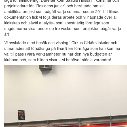
låga för inkludering. Därefter kom Saadia Hussain, konstnär och
projektledare för ”Residens junior” och berättade om sitt
ambitiösa projekt som pågått varje sommar sedan 2011. I filmad
dokumentation fick vi följa deras arbete och vi häpnade över all
klokskap och såväl analytisk som konstnärlig förmåga som
ungdomarna visat under de tre veckor som projekten pågår varje
år!
Vi avslutade med besök och visning i Cirkus Cirkörs lokaler och
utmanades att försöka gå på lina(!) En förmåga som kan komma
väl till pass i våra verksamheter nu när den nya budgeten är
klubbad och, som bilden visar – vi behöver stödja varandra!