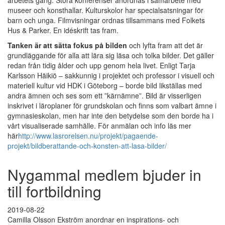
arbetets gång. Stora konferenser anordnas i samarbete med
museer och konsthallar. Kulturskolor har specialsatsningar för
barn och unga. Filmvisningar ordnas tillsammans med Folkets
Hus & Parker. En idéskrift tas fram.
Tanken är att sätta fokus på bilden
och lyfta fram att det är
grundläggande för alla att lära sig läsa och tolka bilder. Det gäller
redan från tidig ålder och upp genom hela livet. Enligt Tarja
Karlsson Häikiö – sakkunnig i projektet och professor i visuell och
materiell kultur vid HDK i Göteborg – borde bild likställas med
andra ämnen och ses som ett ”kärnämne”. Bild är visserligen
inskrivet i läroplaner för grundskolan och finns som valbart ämne i
gymnasieskolan, men har inte den betydelse som den borde ha i
vårt visualiserade samhälle. För anmälan och info läs mer
här
http://www.lasrorelsen.nu/projekt/pagaende-
projekt/bildberattande-och-konsten-att-lasa-bilder/
Nygammal medlem bjuder in
till fortbildning
2019-08-22
Camilla Olsson Ekström anordnar en inspirations- och