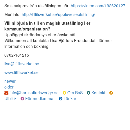
Se smakprov från utställningen här:
https://vimeo.com/192620127
Mer info:
http://tillitsverket.se/upplevelseutstllning/
Vill ni bjuda in till en magisk utställning i er
kommun/organisation?
Upplägget skräddarsys efter önskemål.
Välkommen att kontakta Lisa Björfors Freudendahl för mer
information och bokning
0702-161215
lisa@tillitsverket.se
www.tillitsverket.se
newer
older
info@barnkulturisverige.se
Om BaS
Kontakt
Utblick
För medlemmar
Länkar