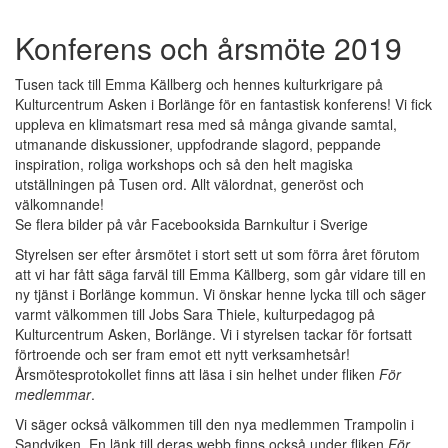
Konferens och årsmöte 2019
Tusen tack till Emma Källberg och hennes kulturkrigare på
Kulturcentrum Asken i Borlänge för en fantastisk konferens! Vi fick
uppleva en klimatsmart resa med så många givande samtal,
utmanande diskussioner, uppfodrande slagord, peppande
inspiration, roliga workshops och så den helt magiska
utställningen på Tusen ord. Allt välordnat, generöst och
välkomnande!
Se flera bilder på vår Facebooksida Barnkultur i Sverige
Styrelsen ser efter årsmötet i stort sett ut som förra året förutom
att vi har fått säga farväl till Emma Källberg, som går vidare till en
ny tjänst i Borlänge kommun. Vi önskar henne lycka till och säger
varmt välkommen till Jobs Sara Thiele, kulturpedagog på
Kulturcentrum Asken, Borlänge. Vi i styrelsen tackar för fortsatt
förtroende och ser fram emot ett nytt verksamhetsår!
Årsmötesprotokollet finns att läsa i sin helhet under fliken
För
medlemmar
.
Vi säger också välkommen till den nya medlemmen Trampolin i
Sandviken. En länk till deras webb finns också under fliken
För