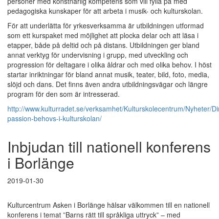
personer med konstnärlig kompetens som vill fylla på med
pedagogiska kunskaper för att arbeta i musik- och kulturskolan.
För att underlätta för yrkesverksamma är utbildningen utformad
som ett kurspaket med möjlighet att plocka delar och att läsa i
etapper, både på deltid och på distans. Utbildningen ger bland
annat verktyg för undervisning i grupp, med utveckling och
progression för deltagare i olika åldrar och med olika behov. I höst
startar inriktningar för bland annat musik, teater, bild, foto, media,
slöjd och dans. Det finns även andra utbildningsvägar och längre
program för den som är intresserad.
http://www.kulturradet.se/verksamhet/Kulturskolecentrum/Nyheter/Di
passion-behovs-i-kulturskolan/
Inbjudan till nationell konferens
i Borlänge
2019-01-30
Kulturcentrum Asken i Borlänge hälsar välkommen till en nationell
konferens i temat ”Barns rätt till språkliga uttryck” – med